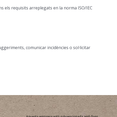
ns els requisits arreplegats en la norma ISO/IEC
 suggeriments, comunicar incidències o sol·licitar
Aquesta empresa està subvencionada amb fons