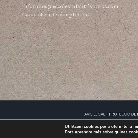
infoninos@escolesinfantilsninos.com
Canal ètic i de compliment
AVÍS LEGAL | PROTECCIÓ DE
© Copyright 2020. Ninos Gestió E
Utilitzem cookies per a oferir-te la m
Pots aprendre més sobre quines cooki