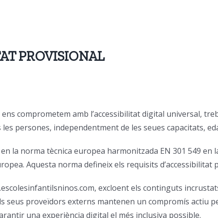
TAT PROVISIONAL
ens comprometem amb l’accessibilitat digital universal, tre
tes les persones, independentment de les seues capacitats, ed
a en la norma tècnica europea harmonitzada EN 301 549 en l
uropea. Aquesta norma defineix els requisits d’accessibilitat 
escolesinfantilsninos.com, excloent els continguts incrustat
ls seus proveïdors externs mantenen un compromís actiu per a
garantir una experiència digital el més inclusiva possible.