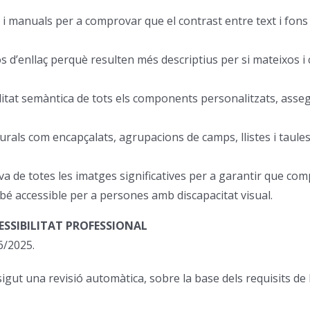
s i manuals per a comprovar que el contrast entre text i fons
xtos d’enllaç perquè resulten més descriptius per si mateixos
ssibilitat semàntica de tots els components personalitzats, as
turals com encapçalats, agrupacions de camps, llistes i taules
tiva de totes les imatges significatives per a garantir que co
bé accessible per a persones amb discapacitat visual.
ESSIBILITAT PROFESSIONAL
6/2025.
sigut una revisió automàtica, sobre la base dels requisits d