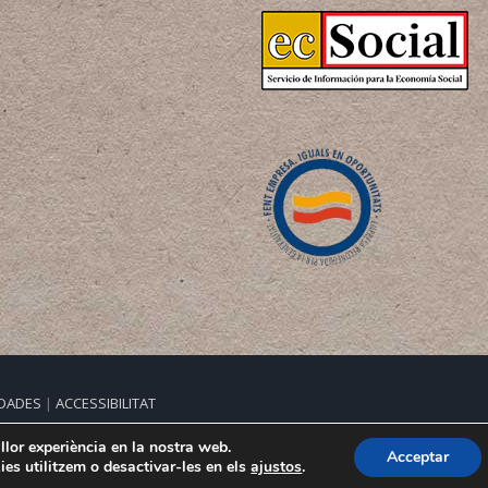
 DADES
|
ACCESSIBILITAT
ducativa Escoles Infantils.
illor experiència en la nostra web.
Acceptar
es utilitzem o desactivar-les en els
ajustos
.