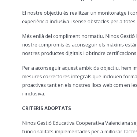
El nostre objectiu és realitzar un monitoratge i cor
experiència inclusiva i sense obstacles per a totes
Més enllà del compliment normatiu, Ninos Gestió Edu
nostre compromís és aconseguir els màxims estàndard
nostres productes digitals i obtindre certificacions 
Per a aconseguir aquest ambiciós objectiu, hem im
mesures correctores integrals que inclouen formació
proactives tant en els nostres llocs web com en le
i inclusiva.
CRITERIS ADOPTATS
Ninos Gestió Educativa Cooperativa Valenciana segue
funcionalitats implementades per a millorar l’acces