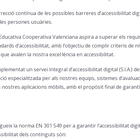
recció contínua de les possibles barreres d’accessibilitat dig
 les persones usuàries.
cativa Cooperativa Valenciana aspira a superar els requisits 
s d’accessibilitat, amb l’objectiu de complir criteris de niv
que avalen la nostra excel·lència en accessibilitat.
plementat un servei integral d’accessibilitat digital (S.I.A
 especialitzada per als nostres equips, sistemes d’avaluació i
s nostres aplicacions mòbils, amb el propòsit final de garan
ix la norma EN 301 549 per a garantir l’accessibilitat digita
sibilitat dels continguts són: