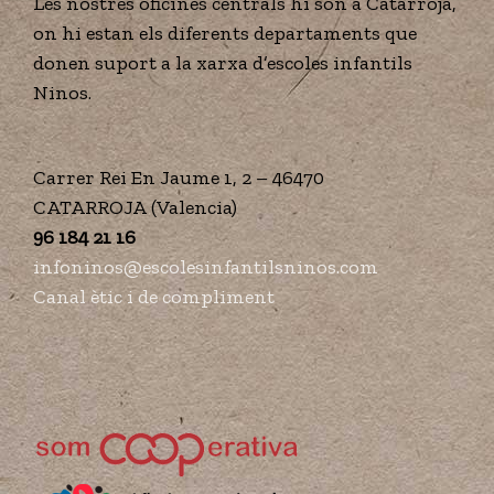
Les nostres oficines centrals hi són a Catarroja,
on hi estan els diferents departaments que
donen suport a la xarxa d’escoles infantils
Ninos.
Carrer Rei En Jaume 1, 2 – 46470
CATARROJA (Valencia)
96 184 21 16
infoninos@escolesinfantilsninos.com
Canal ètic i de compliment