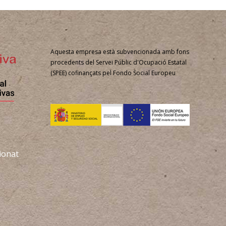
Aquesta empresa està subvencionada amb fons
procedents del Servei Públic d'Ocupació Estatal
(SPEE) cofinançats pel Fondo Social Europeu
ionat