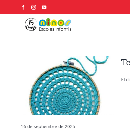
Skip
Facebook
Instagram
YouTube
to
content
Te
El d
rs a
16 de septiembre de 2025