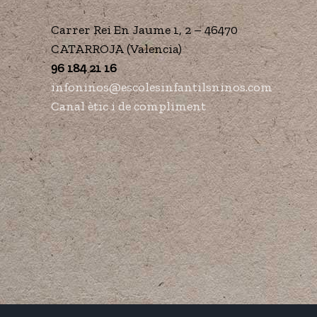
Carrer Rei En Jaume 1, 2 – 46470
CATARROJA (Valencia)
96 184 21 16
infoninos@escolesinfantilsninos.com
Canal ètic i de compliment