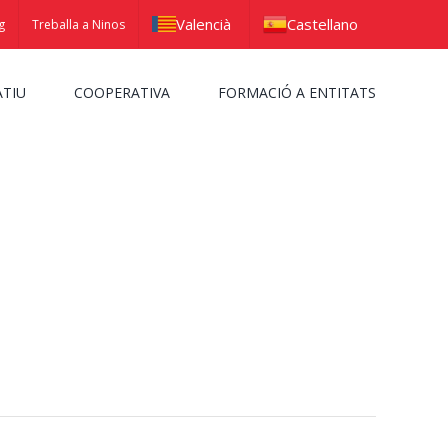
Valencià
Castellano
g
Treballa a Ninos
ATIU
COOPERATIVA
FORMACIÓ A ENTITATS