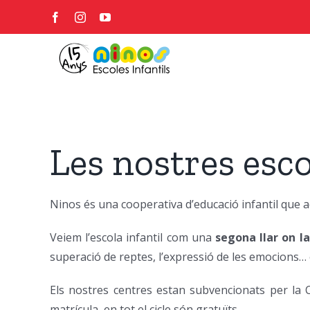
Skip
Facebook
Instagram
YouTube
to
content
Les nostres esco
Ninos és una cooperativa d’educació infantil que
Veiem l’escola infantil com una
segona llar on la
superació de reptes, l’expressió de les emocions…
Els nostres centres estan subvencionats per la Co
matrícula, en tot el cicle són gratuïts.