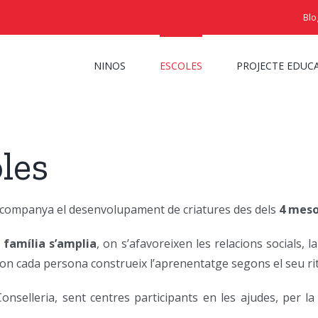
Blo
NINOS
ESCOLES
PROJECTE EDUC
les
 acompanya el desenvolupament de criatures des dels
4 meso
 família s’amplia
, on s’afavoreixen les relacions socials, la
 on cada persona construeix l’aprenentatge segons el seu ri
nselleria, sent centres participants en les ajudes, per la 