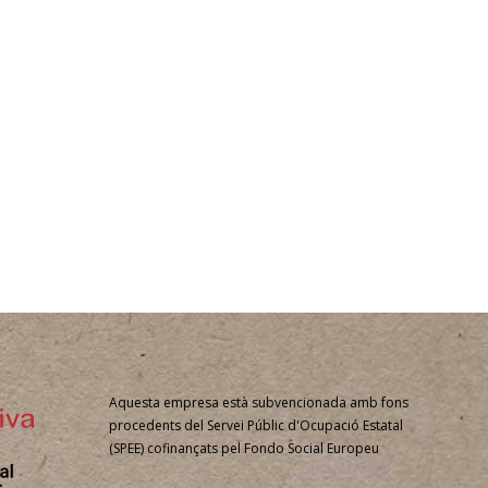
Aquesta empresa està subvencionada amb fons
procedents del Servei Públic d'Ocupació Estatal
(SPEE) cofinançats pel Fondo Social Europeu