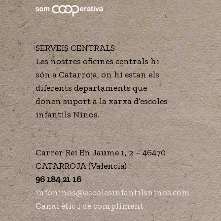
SERVEIS CENTRALS
Les nostres oficines centrals hi
són a Catarroja, on hi estan els
diferents departaments que
donen suport a la xarxa d’escoles
infantils Ninos.
Carrer Rei En Jaume 1, 2 – 46470
CATARROJA (Valencia)
96 184 21 16
infoninos@escolesinfantilsninos.com
Canal ètic i de compliment