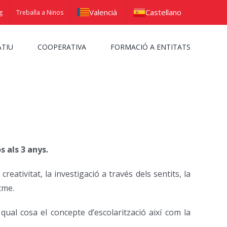
Valencià
Castellano
g
Treballa a Ninos
ATIU
COOPERATIVA
FORMACIÓ A ENTITATS
s als 3 anys.
 creativitat, la investigació a través dels sentits, la
tme.
qual cosa el concepte d’escolarització així com la