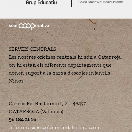
SERVEIS CENTRALS
Les nostres oficines centrals hi són a Catarroja,
on hi estan els diferents departaments que
donen suport a la xarxa d’escoles infantils
Ninos.
Carrer Rei En Jaume 1, 2 – 46470
CATARROJA (Valencia)
96 184 21 16
infoninos@escolesinfantilsninos.com