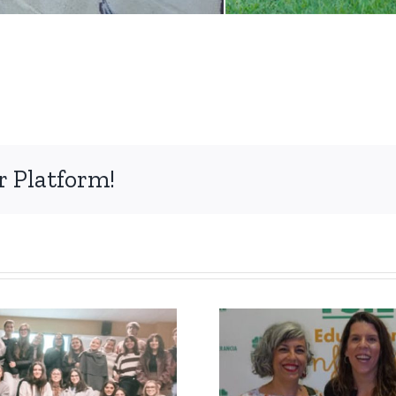
r Platform!
Juvi Galán,
ponent en el
lliurament de