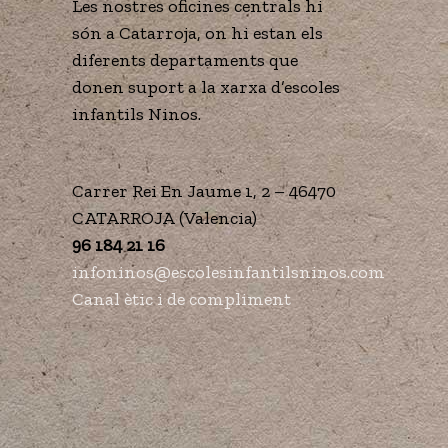
Les nostres oficines centrals hi
són a Catarroja, on hi estan els
diferents departaments que
donen suport a la xarxa d’escoles
infantils Ninos.
Carrer Rei En Jaume 1, 2 – 46470
CATARROJA (Valencia)
96 184 21 16
infoninos@escolesinfantilsninos.com
Canal ètic i de compliment