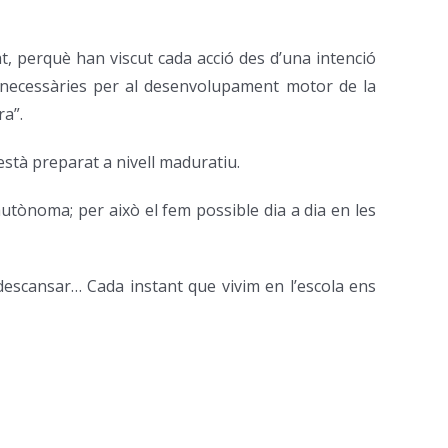
, perquè han viscut cada acció des d’una intenció
ns necessàries per al desenvolupament motor de la
ra”.
stà preparat a nivell maduratiu.
autònoma; per això el fem possible dia a dia en les
e descansar… Cada instant que vivim en l’escola ens