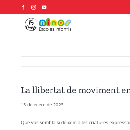
Skip
Facebook
Instagram
YouTube
to
content
La llibertat de moviment e
13 de enero de 2025
Que vos sembla si deixem a les criatures expressar