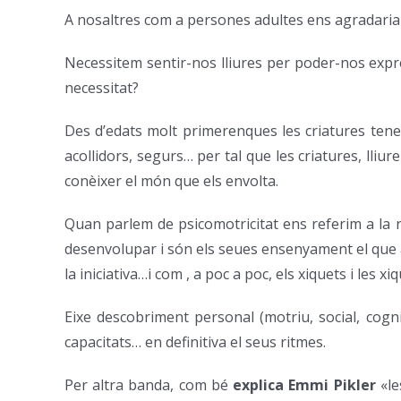
A nosaltres com a persones adultes ens agradaria
Necessitem sentir-nos lliures per poder-nos expr
necessitat?
Des d’edats molt primerenques les criatures tene
acollidors, segurs… per tal que les criatures, ll
conèixer el món que els envolta.
Quan parlem de psicomotricitat ens referim a la re
desenvolupar i són els seues ensenyament el que ar
la iniciativa…i com , a poc a poc, els xiquets i les x
Eixe descobriment personal (motriu, social, cogni
capacitats… en definitiva el seus ritmes.
Per altra banda, com bé
explica Emmi Pikler
«le