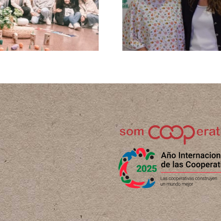
Formació
premis educació
Infantil 0-3
organitzats des
de FSIE