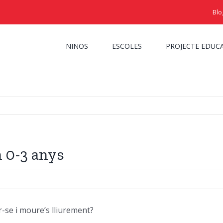
Blo
NINOS
ESCOLES
PROJECTE EDUC
n 0-3 anys
-se i moure’s lliurement?