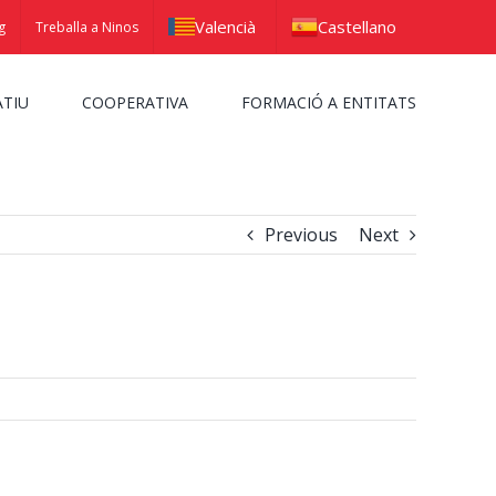
Valencià
Castellano
g
Treballa a Ninos
ATIU
COOPERATIVA
FORMACIÓ A ENTITATS
Previous
Next