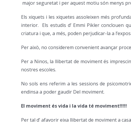
major seguretat i per aquest motiu són menys pr
Els xiquets i les xiquetes assoleixen més profun
interior. Els estudis d’ Emmi Pikler conclouen q
criatura i que, a més, poden perjudicar-la a l’expo
Per això, no considerem convenient avançar proces
Per a Ninos, la llibertat de moviment és imprescin
nostres escoles.
No sols ens referim a les sessions de psicomotrici
endinsa a poder gaudir Del moviment.
El moviment és vida i la vida té moviment!!!!!
Per tal d’ afavorir eixa llibertat de moviment a cas