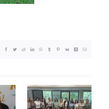
Facebook
Twitter
Reddit
LinkedIn
WhatsApp
Tumblr
Pinterest
Vk
Xing
Email