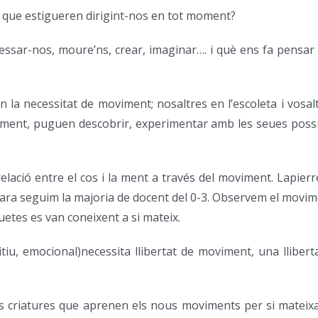
 que estigueren dirigint-nos en tot moment?
essar-nos, moure’ns, crear, imaginar…. i què ens fa pensar 
n la necessitat de moviment; nosaltres en l’escoleta i vosa
iurement, puguen descobrir, experimentar amb les seues possi
lació entre el cos i la ment a través del moviment. Lapierr
a seguim la majoria de docent del 0-3. Observem el moviment
iquetes es van coneixent a si mateix.
tiu, emocional)necessita llibertat de moviment, una lliberta
s criatures que aprenen els nous moviments per si mateixa 