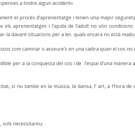
openses a tindre algun accident»
dament el procés d’aprenentatge i tenen una major seguretat
ue els aprenentatges i l’ajuda de l’adult no són condicio
sar-la davant situacions per a les quals encara no està madu
sos com caminar o asseure’s en una cadira quan el cos no e
dible per a la conquesta del cos i de l’espai d’una manera 
tat, si no també en la música, la dansa, l’ art, a l’hora d
a, sols necessitareu: