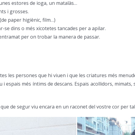
unes estores de ioga, un matalàs…
nts i grosses.
de paper higiènic, film…)
r-se dins o més xicotetes tancades per a apilar.
na entramat per on trobar la manera de passar.
es les persones que hi viuen i que les criatures més menude
actiu i espais més íntims de descans. Espais acollidors, mima
que de segur viu encara en un raconet del vostre cor per tal d