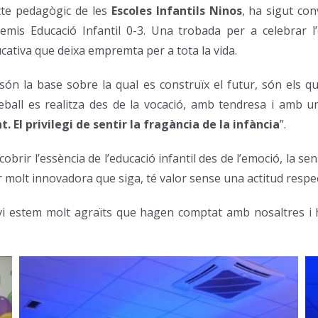
cte pedagògic de les
Escoles Infantils Ninos
, ha sigut co
is Educació Infantil 0-3. Una trobada per a celebrar l’ed
cativa que deixa empremta per a tota la vida.
són la base sobre la qual es construïx el futur, són els 
reball es realitza des de la vocació, amb tendresa i amb
. El privilegi de sentir la fragància de la infància
”.
obrir l’essència de l’educació infantil des de l’emoció, la sen
r molt innovadora que siga, té valor sense una actitud respec
Juvi estem molt agraïts que hagen comptat amb nosaltres i