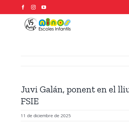
Skip
Facebook
Instagram
YouTube
to
content
Juvi Galán, ponent en el ll
FSIE
11 de diciembre de 2025