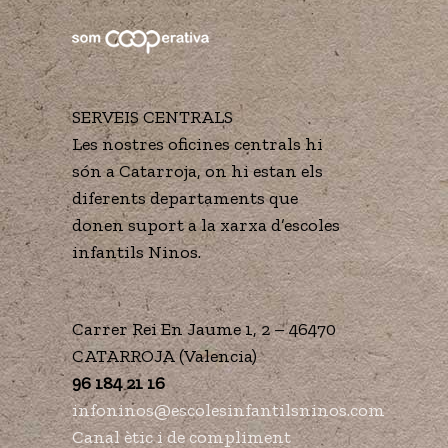
SERVEIS CENTRALS
Les nostres oficines centrals hi
són a Catarroja, on hi estan els
diferents departaments que
donen suport a la xarxa d’escoles
infantils Ninos.
Carrer Rei En Jaume 1, 2 – 46470
CATARROJA (Valencia)
96 184 21 16
infoninos@escolesinfantilsninos.com
Canal ètic i de compliment