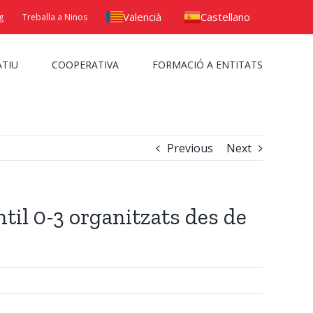
Valencià
Castellano
g
Treballa a Ninos
ATIU
COOPERATIVA
FORMACIÓ A ENTITATS
Previous
Next
til 0-3 organitzats des de