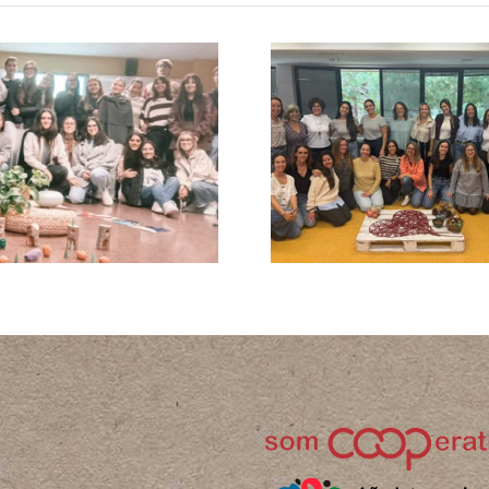
L’Esco
Infantils
de Car
Formació Ninos
Meliana i 
premiades
Diputac
Valèn