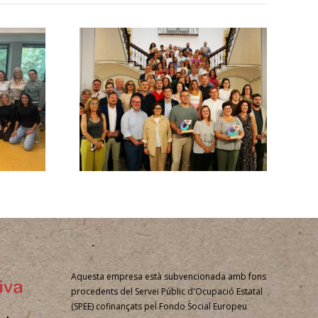
les
 Ninos
let,
Xàtiva,
 per la
ió de
cia
Aquesta empresa està subvencionada amb fons
procedents del Servei Públic d'Ocupació Estatal
(SPEE) cofinançats pel Fondo Social Europeu