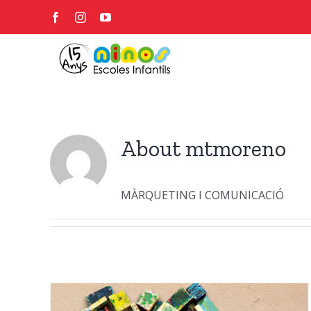
Skip
Facebook
Instagram
YouTube
to
content
About
mtmoreno
MÀRQUETING I COMUNICACIÓ