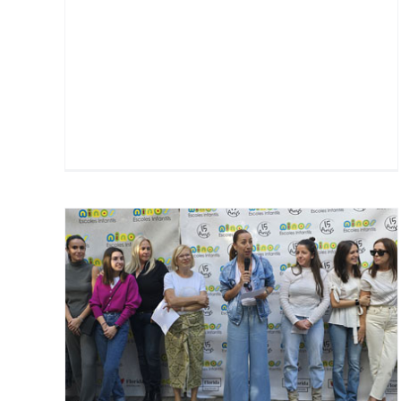
La
 15