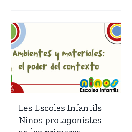
l
DANA: Actualització de la
situació de les Escoles
ó
Les Escoles Infantils
Ninos protagonistes
en les primeres