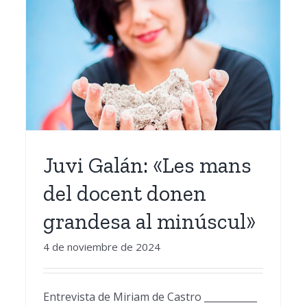
L’Escola Infantil
l
Municipal Ninos “La
Mandarina” de Picanya,
participa en el congrés
estatal UECOE
Juvi Galán: «Les mans
del docent donen
grandesa al minúscul»
4 de noviembre de 2024
Entrevista de Miriam de Castro ___________