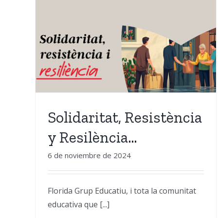
Juvi Galán: «Les mans de
ia y
docent donen grandesa
al minúscul»
Solidaritat, Resistència
y Resilència…
6 de noviembre de 2024
Florida Grup Educatiu, i tota la comunitat
educativa que [...]