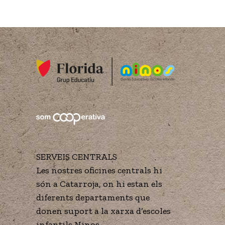
SERVEIS CENTRALS
Les nostres oficines centrals hi
són a Catarroja, on hi estan els
diferents departaments que
donen suport a la xarxa d’escoles
infantils Ninos.