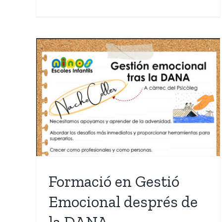
Les Escoles Infantils
Ninos protagonistes en
ó
les primeres jornades de
 la
FSIE “Compartint
experiències” d’Educaci
Infantil
Formació en Gestió
Emocional després de
la DANA