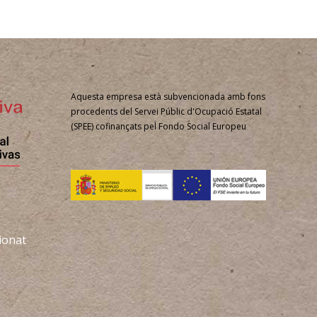
Aquesta empresa està subvencionada amb fons
procedents del Servei Públic d'Ocupació Estatal
(SPEE) cofinançats pel Fondo Social Europeu
ionat