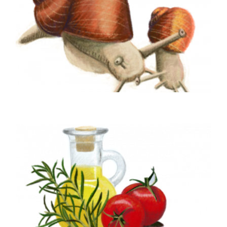
L’escola és de totes les persones que l’habiten
i nosaltres creiem en la construcció d’una
Comunitat Educativa forta i flexible que
sustenta el desenvolupament de la infància
ALIMENTACIÓ SALUDABLE
El moment del dinar no suposa sols
alimentar-se, les criatures coneixen un altre
moment molt vinculat a la vida de la llar.
Quantes converses meravelloses tenen lloc al
voltant d’una taula!