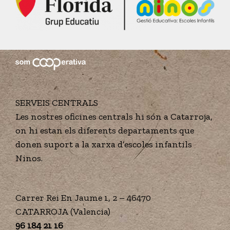
SERVEIS CENTRALS
Les nostres oficines centrals hi són a Catarroja,
on hi estan els diferents departaments que
donen suport a la xarxa d’escoles infantils
Ninos.
Carrer Rei En Jaume 1, 2 – 46470
CATARROJA (Valencia)
96 184 21 16