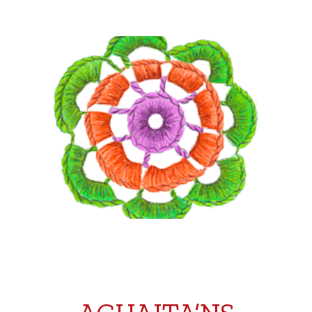
IGUALTAT I DIVERSITAT
És en la infància on es comença a construir la
identitat i s’assoleixen actituds i conductes
lligades a la imitació del món adult que ens
envolta. Des de l’escola hem de ser sensibles a
+INFORMACIÓ
aquest tema.