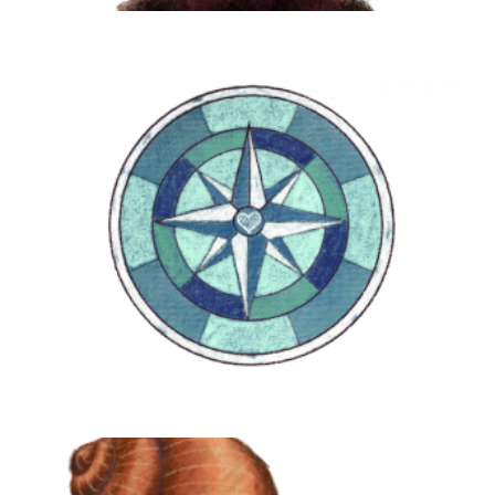
EQUIP D’ORIENTACIÓ
Una part de l’equip professional de Ninos és
el d’orientació format per psicòlogues i
psicopedagogues que acompanyen en la
criança a les famílies.
+INFORMACIÓ
EL VALOR DE LA FAMÍLIA