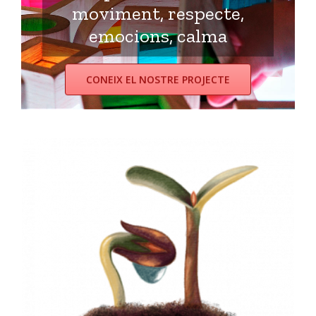
moviment, respecte,
emocions, calma
CONEIX EL NOSTRE PROJECTE
ESPAIS OBERTS I NATURALS
Els patis de les escoles han de transformar-se
en espais naturals i això és el que hem fet en
Ninos des del principi, convertir-los en espais
naturals a l’aire lliure que faciliten l’acció
diversa i igualitària.