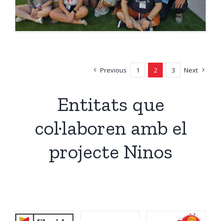
Previous
1
2
3
Next
Entitats que
col·laboren amb el
projecte Ninos