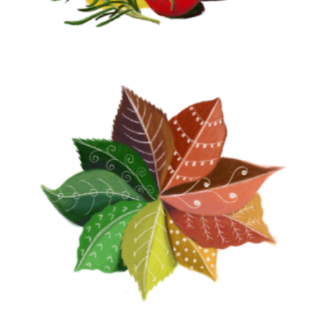
LA NOSTRA EXPERIÈNCIA
Més de 15 anys vivint la infància i
desenvolupant un projecte educatiu referent
en el sector pel qual han passat més de 13.000
xiquets i xiquetes. Som el que diem. Diem el
que som: Un servei de qualitat que dignifica
l’etapa 0-3 anys, com a etapa educativa.
+INFORMACIÓ