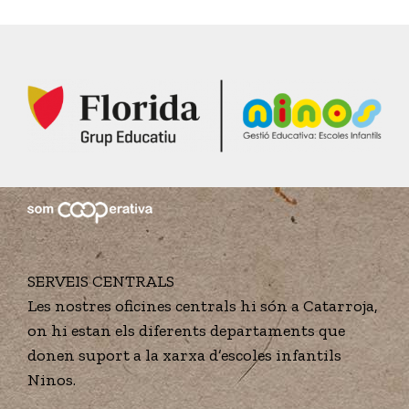
des de
FSIE
SERVEIS CENTRALS
Les nostres oficines centrals hi són a Catarroja,
on hi estan els diferents departaments que
donen suport a la xarxa d’escoles infantils
Ninos.